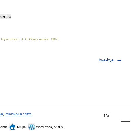
вскоре
Айрис
-
пресс
.
А
.
В
.
Петроченков
.
2010
.
bye-bye
ка
,
Реклама на сайте
18+
omla,
Drupal,
WordPress, MODx.