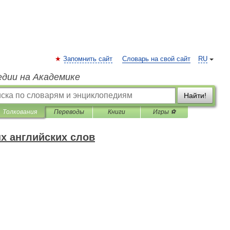
Запомнить сайт
Словарь на свой сайт
RU
едии на Академике
Найти!
Толкования
Переводы
Книги
Игры ⚽
х английских слов