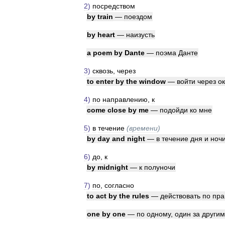
2
)
посредством
by
train
—
поездом
by
heart
—
наизусть
a
poem
by
Dante
—
поэма
Данте
3
)
сквозь
,
через
to
enter
by
the
window
—
войти
через
о
4
)
по
направлению
,
к
come
close
by
me
—
подойди
ко
мне
5
)
в
течение
(
времени
)
by
day
and
night
—
в
течение
дня
и
ноч
6
)
до
,
к
by
midnight
—
к
полуночи
7
)
по
,
согласно
to
act
by
the
rules
—
действовать
по
пра
one
by
one
—
по
одному
,
один
за
другим