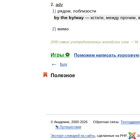
2
.
adv
1
)
рядом
,
поблизости
by
the
by
/
way
—
кстати
,
между
прочим
,
2
)
мимо
2000
самых
употребительных
английских
слов
. —
М
.
:
Игры ⚽
Поможем написать курсовую
buy
Полезное
© Академик, 2000-2026
Обратная связь:
Техподдерж
👣 Путешествия
Экспорт словарей на сайты
, сделанные на PHP,
Jo