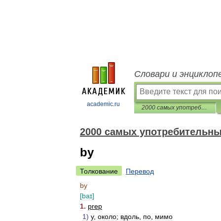
Словари и энциклоп
academic.ru
2000 самых употребительных английских слов
2000 самых употребительны
by
Толкование
Перевод
by
[
baɪ
]
1
.
prep
1
)
у
,
около
;
вдоль
,
по
,
мимо